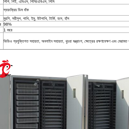
পিপি, পিই, এবিএস, পিসি/এবিএস, পিসি
স্বয়ংক্রিয় ডিম বাঁক
মুরগি, সরীসৃপ, পাখি, ইমু, উটপাখি, টার্কি, হংস, হাঁস
র
98%
1 বছর
ভিডিও প্রযুক্তিগত সহায়তা, অনলাইন সহায়তা, খুচরা যন্ত্রাংশ, ক্ষেত্রের রক্ষণাবেক্ষণ এবং মেরামত