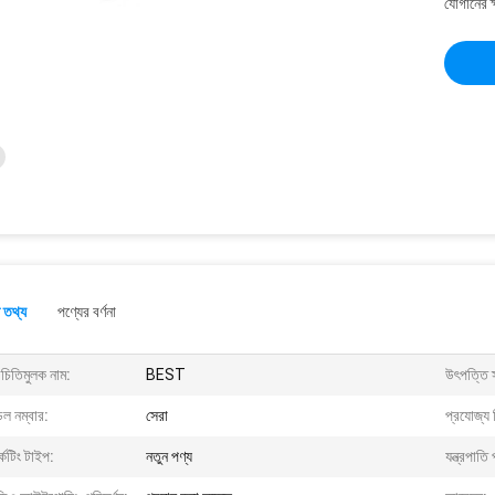
যোগানের ক
 তথ্য
পণ্যের বর্ণনা
চিতিমুলক নাম:
BEST
উৎপত্তি 
ল নম্বার:
সেরা
প্রযোজ্য শ
্কেটিং টাইপ:
নতুন পণ্য
যন্ত্রপাতি 