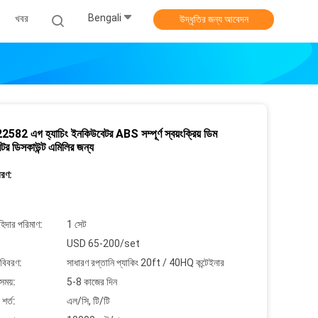
Bengali
খবর
উদ্ধৃতির জন্য আবেদন
582 এগ হ্যাচিং ইনকিউবেটর ABS সম্পূর্ণ স্বয়ংক্রিয় ডিম
র ডিসকাউন্ট এমিলির জন্য
বরণ:
াহিদার পরিমাণ:
1 সেট
USD 65-200/set
 বিবরণ:
সাধারণ রপ্তানি প্যাকিং 20ft / 40HQ কন্টেইনার
সময়:
5-8 কাজের দিন
শর্ত:
এল/সি, টি/টি