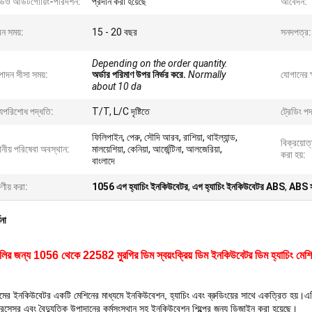
ডিও আউটগোয়িং-পরিদর্শন:
প্রদান করা হয়েছে
আবেদন:
ন সময়:
15 - 20 বছর
সনদপত্র:
Depending on the order quantity.
াদন সীসা সময়:
অর্ডার পরিমাণ উপর নির্ভর করে.
Normally
যোগানের ক
about 10 da
্যপরিশোধ পদ্ধতি:
T/T, L/C দৃষ্টিতে
ট্রেডিং পদ
ফিলিপাইন, পেরু, সৌদি আরব, রাশিয়া, থাইল্যান্ড,
বিক্রয়োত
ানীয় পরিষেবা অবস্থান:
মালয়েশিয়া, কেনিয়া, আর্জেন্টিনা, আলজেরিয়া,
করা হয়:
বাংলাদে
ষণীয় করা:
1056 এগ হ্যাচিং ইনকিউবেটর
,
এগ হ্যাচিং ইনকিউবেটর ABS
,
ABS সম্
ণনা
িলির জন্য 1056 থেকে 22582 মুরগির ডিম স্বয়ংক্রিয় ডিম ইনকিউবেটর ডিম হ্যাচিং মেশ
মের ইনকিউবেটর একটি মেশিনের মাধ্যমে ইনকিউবেশন, হ্যাচিং এবং ব্রুডিংয়ের সাথে একত্রিত হয়।এটি সম্
্রসেসর এবং বৈদ্যুতিক উপাদানের কর্মসংস্থান সহ ইনকিউবেশন শিল্পের জন্য ডিজাইন করা হয়েছে।