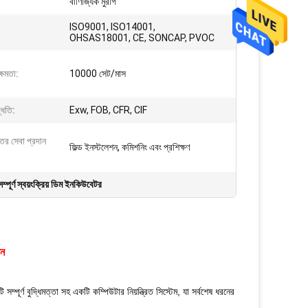
বাণিজ্যিক মুরগি
ISO9001, ISO14001,
OHSAS18001, CE, SONCAP, PVOC
্ষমতা:
10000 সেট/মাস
্ধতি:
Exw, FOB, CFR, CIF
্তর সেবা প্রদান
ফিল্ড ইনস্টলেশন, কমিশনিং এবং প্রশিক্ষণ
পূর্ণ স্বয়ংক্রিয় ডিম ইনকিউবেটর
িন
পূর্ণ বুদ্ধিমত্তা সহ একটি কম্পিউটার নিয়ন্ত্রিত সিস্টেম, যা সর্বশেষ ধরনের