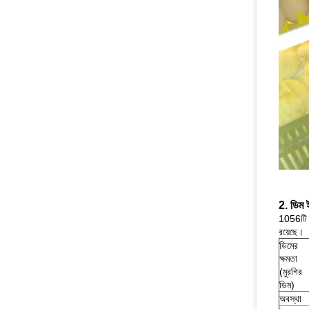
2. ডিম 
1056টি ড
রয়েছে।
ডিমের
ক্ষমতা
(মুরগির
ডিম)
অবস্থা