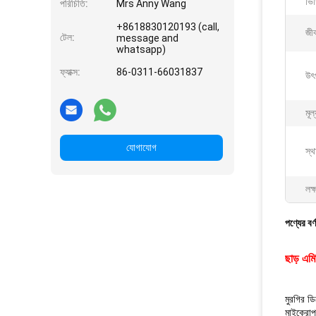
ভি
পরিচিতি:
Mrs Anny Wang
+8618830120193 (call,
জীব
টেল:
message and
whatsapp)
ফ্যাক্স:
86-0311-66031837
উৎপ
মূল
যোগাযোগ
স্থ
লক্
পণ্যের বর্
ছাড় এম
মুরগির ডি
মাইক্রোপ