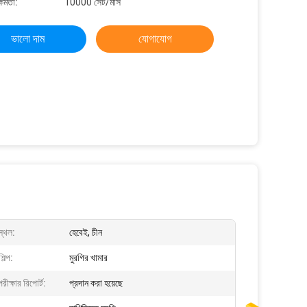
্ষমতা:
10000 সেট/মাস
ভালো দাম
যোগাযোগ
স্থল:
হেবেই, চীন
িল্প:
মুরগির খামার
পরীক্ষার রিপোর্ট:
প্রদান করা হয়েছে