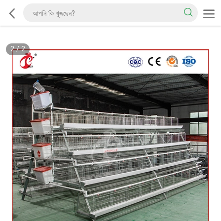
2
/
2