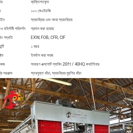
ার
ব্যক্তিগতকৃত
ন
১০০ কেএইচজি
াইন
স্বয়ংক্রিয় এবং আধা স্বয়ংক্রিয়
ও বহির্গামী পরিদর্শন
প্রদান করা হয়েছে
ডিং পদ্ধতি
EXW, FOB, CFR, CIF
ান্টি
১ বছর
্ট্য
ইনস্টল করা সহজ
াকেজ
সাধারণ এক্সপোর্ট প্যাকিং 20ft / 40HQ কনটেইনার
্রি সরঞ্জাম
স্তরযুক্ত খাঁচা, স্বয়ংক্রিয় মুরগির খাঁচা