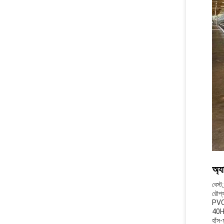
অ্য
বেস্ট
রৌপ্
PVOC
40HQ
হাঁস-