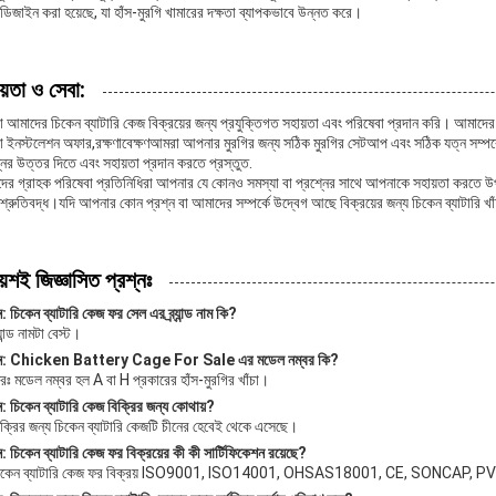
ডিজাইন করা হয়েছে, যা হাঁস-মুরগি খামারের দক্ষতা ব্যাপকভাবে উন্নত করে।
য়তা ও সেবা:
 আমাদের চিকেন ব্যাটারি কেজ বিক্রয়ের জন্য প্রযুক্তিগত সহায়তা এবং পরিষেবা প্রদান করি। আমাদে
 ইনস্টলেশন অফার,রক্ষণাবেক্ষণআমরা আপনার মুরগির জন্য সঠিক মুরগির সেটআপ এবং সঠিক যত্ন সম্পর্
নের উত্তর দিতে এবং সহায়তা প্রদান করতে প্রস্তুত.
ের গ্রাহক পরিষেবা প্রতিনিধিরা আপনার যে কোনও সমস্যা বা প্রশ্নের সাথে আপনাকে সহায়তা করতে উ
িশ্রুতিবদ্ধ।যদি আপনার কোন প্রশ্ন বা আমাদের সম্পর্কে উদ্বেগ আছে বিক্রয়ের জন্য চিকেন ব্যাটারি 
ায়শই জিজ্ঞাসিত প্রশ্নঃ
ন: চিকেন ব্যাটারি কেজ ফর সেল এর ব্র্যান্ড নাম কি?
্যান্ড নামটা বেস্ট।
্ন: Chicken Battery Cage For Sale এর মডেল নম্বর কি?
রঃ মডেল নম্বর হল A বা H প্রকারের হাঁস-মুরগির খাঁচা।
ন: চিকেন ব্যাটারি কেজ বিক্রির জন্য কোথায়?
িক্রির জন্য চিকেন ব্যাটারি কেজটি চীনের হেবেই থেকে এসেছে।
ন: চিকেন ব্যাটারি কেজ ফর বিক্রয়ের কী কী সার্টিফিকেশন রয়েছে?
িকেন ব্যাটারি কেজ ফর বিক্রয় ISO9001, ISO14001, OHSAS18001, CE, SONCAP, PVO