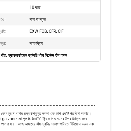
10 বছর
ু রঙ:
সাদা বা সবুজ
্ধতি:
EXW, FOB, CFR, CIF
বস্থা:
স্বয়ংক্রিয়
খাঁচা
,
গ্যালভানাইজড ব্যাটারি খাঁচা সিস্টেম হাঁস পালন
 কোন মুরগি খামার জন্য উপযুক্ত নকশা এবং মাপ একটি পরিসীমা অফার।
alvanized পৃষ্ঠ চিকিত্সা বৈশিষ্ট্য,গুণগত মানের উপর ভিত্তি করে
ে পাওয়া যায়। আজ আমাদের হাঁস-মুরগির সরঞ্জামগুলিতে বিনিয়োগ করুন এবং