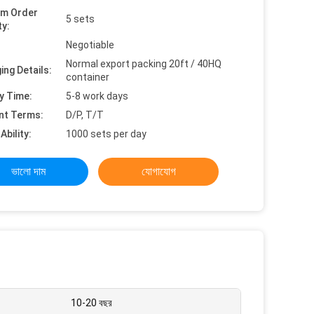
um Order
5 sets
ty:
Negotiable
Normal export packing 20ft / 40HQ
ing Details:
container
y Time:
5-8 work days
nt Terms:
D/P, T/T
Ability:
1000 sets per day
ভালো দাম
যোগাযোগ
10-20 বছর