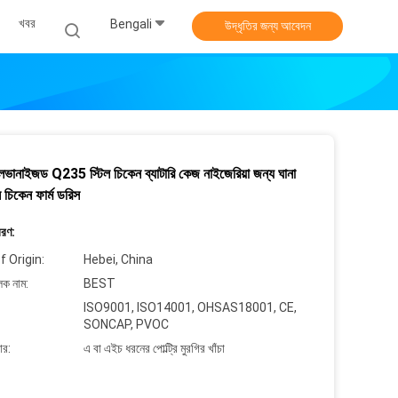
খবর
Bengali
উদ্ধৃতির জন্য আবেদন
লভানাইজড Q235 স্টিল চিকেন ব্যাটারি কেজ নাইজেরিয়া জন্য ঘানা
ন চিকেন ফার্ম ডরিস
বরণ:
f Origin:
Hebei, China
লক নাম:
BEST
ISO9001, ISO14001, OHSAS18001, CE,
SONCAP, PVOC
ার:
এ বা এইচ ধরনের পোল্ট্রি মুরগির খাঁচা