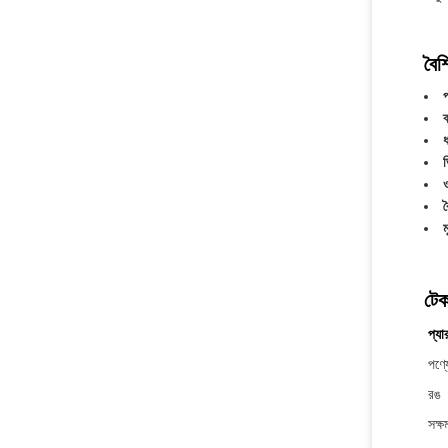
বৈশি
প
ব
ব
ম
টেক
প্যা
পণ্য
রঙ
সক্ষ