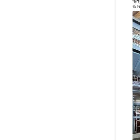
প্রশ্
উঃ বি