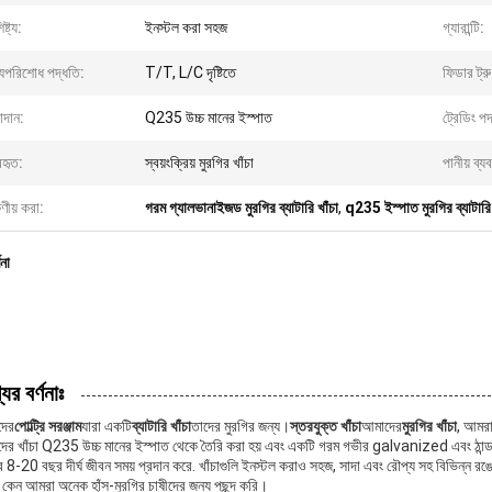
ষ্ট্য:
ইনস্টল করা সহজ
গ্যারান্টি:
্যপরিশোধ পদ্ধতি:
T/T, L/C দৃষ্টিতে
ফিডার ট্র
াদান:
Q235 উচ্চ মানের ইস্পাত
ট্রেডিং পদ
বহৃত:
স্বয়ংক্রিয় মুরগির খাঁচা
পানীয় ব্য
ষণীয় করা:
গরম গ্যালভানাইজড মুরগির ব্যাটারি খাঁচা
,
q235 ইস্পাত মুরগির ব্যাটারি 
ণনা
ের বর্ণনাঃ
দের
পোল্ট্রি সরঞ্জাম
যারা একটি
ব্যাটারি খাঁচা
তাদের মুরগির জন্য।
স্তরযুক্ত খাঁচা
আমাদের
মুরগির খাঁচা
, আমরা
ের খাঁচা Q235 উচ্চ মানের ইস্পাত থেকে তৈরি করা হয় এবং একটি গরম গভীর galvanized এবং ঠান্ডা g
 8-20 বছর দীর্ঘ জীবন সময় প্রদান করে. খাঁচাগুলি ইনস্টল করাও সহজ, সাদা এবং রৌপ্য সহ বিভিন্ন রঙ
ন কেন আমরা অনেক হাঁস-মুরগির চাষীদের জন্য পছন্দ করি।