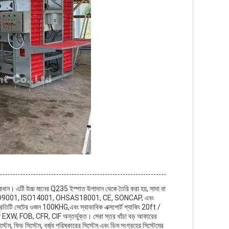
র্শ সমাধান। এটি উচ্চ মানের Q235 ইস্পাত উপাদান থেকে তৈরি করা হয়, সাদা বা
রে. এটি ISO9001, ISO14001, OHSAS18001, CE, SONCAP, এবং
্রতিটি সেটের ওজন 100KHG,এবং স্বাভাবিক এক্সপোর্ট প্যাকিং 20ft /
তি EXW, FOB, CFR, CIF অন্তর্ভুক্ত। সেরা স্তর খাঁচা বড় আকারের
্টেম, ফিড সিস্টেম, বর্জ্য পরিষ্কারের সিস্টেম এবং ডিম সংগ্রহের সিস্টেমের