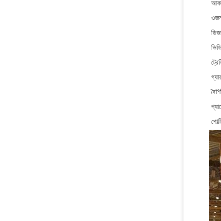
আক
ওজ
ডিজ
ভিডি
ট্রে
গ্যার
বৈশিষ
প্য
পোল্ট