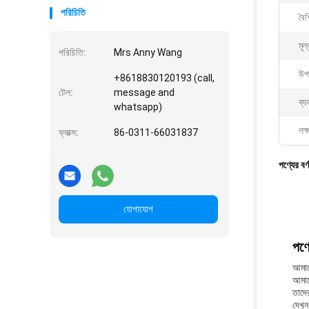
পরিচিতি
বৈশি
মূল
পরিচিতি:
Mrs Anny Wang
উপ
+8618830120193 (call,
টেল:
message and
ব্য
whatsapp)
লক্
ফ্যাক্স:
86-0311-66031837
পণ্যের বর্
যোগাযোগ
পণ্য
আমা
আমাদ
তাদের
দেখু