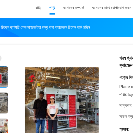
বাড়ি
পণ্য
আমাদের সম্পর্কে
আমাদের সাথে যোগাযোগ করুন
কেন ব্যাটারি কেজ নাইজেরিয়া জন্য ঘানা ক্যামেরুন চিকেন ফার্ম ডরিস
গরম গ্যা
ক্যামেরু
পণ্যের বি
Place o
পরিচিতিমু
সাক্ষ্যদান:
মডেল নম্ব
প্রদান: