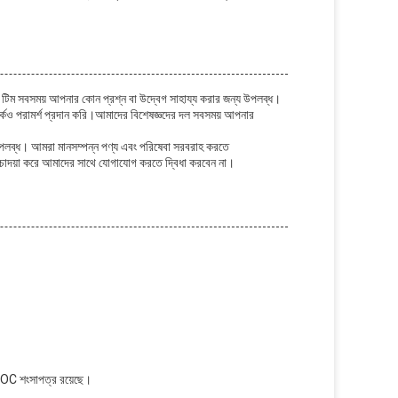
র টিম সবসময় আপনার কোন প্রশ্ন বা উদ্বেগ সাহায্য করার জন্য উপলব্ধ।
কেও পরামর্শ প্রদান করি।আমাদের বিশেষজ্ঞদের দল সবসময় আপনার
পলব্ধ। আমরা মানসম্পন্ন পণ্য এবং পরিষেবা সরবরাহ করতে
খাঁচাদয়া করে আমাদের সাথে যোগাযোগ করতে দ্বিধা করবেন না।
C শংসাপত্র রয়েছে।