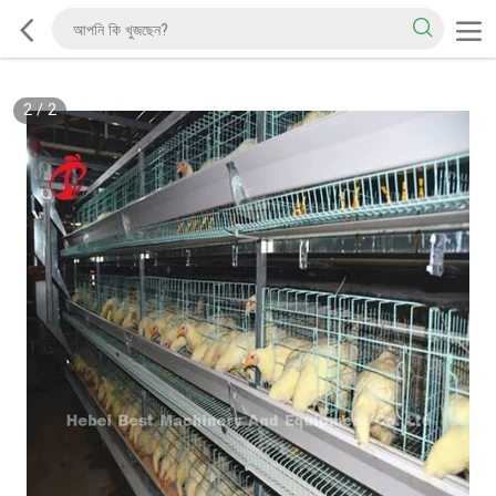
2
/
2