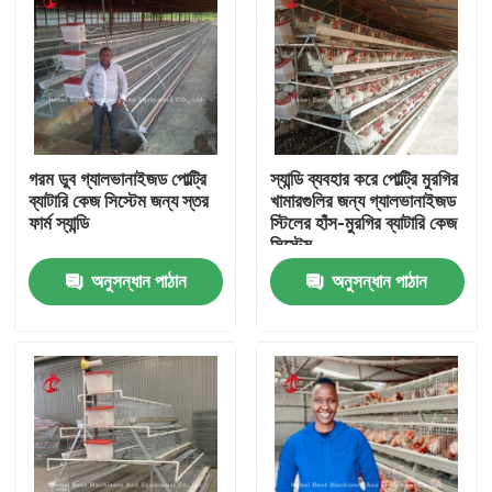
গরম ডুব গ্যালভানাইজড পোল্ট্রি
স্যান্ডি ব্যবহার করে পোল্ট্রি মুরগির
ব্যাটারি কেজ সিস্টেম জন্য স্তর
খামারগুলির জন্য গ্যালভানাইজড
ফার্ম স্যান্ডি
স্টিলের হাঁস-মুরগির ব্যাটারি কেজ
সিস্টেম
অনুসন্ধান পাঠান
অনুসন্ধান পাঠান
বাড়ি
পণ্য
আমাদের সম্পর্কে