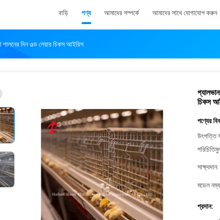
বাড়ি
পণ্য
আমাদের সম্পর্কে
আমাদের সাথে যোগাযোগ করুন
চা পালনের দিন ওল্ড লেয়ার চিকস আইরিস
গ্যালভান
চিকস আ
পণ্যের বি
উৎপত্তি স
পরিচিতিমু
সাক্ষ্যদান:
মডেল নম্ব
প্রদান: