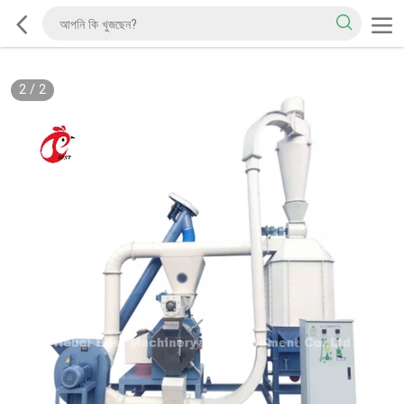
2
/
2