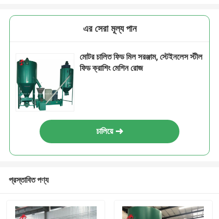
এর সেরা মূল্য পান
মোটর চালিত ফিড মিল সরঞ্জাম, স্টেইনলেস স্টীল
ফিড ক্রাশিং মেশিন রোজ
চালিয়ে
প্রস্তাবিত পণ্য